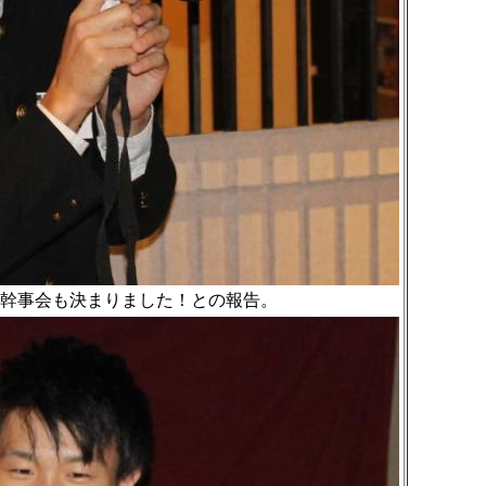
代幹事会も決まりました！との報告。